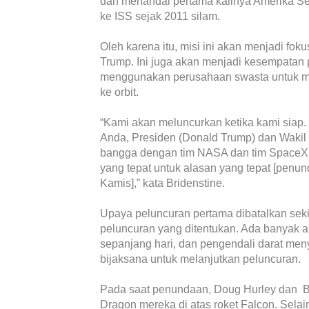
dan menandai pertama kalinya Amerika Se
ke ISS sejak 2011 silam.
Oleh karena itu, misi ini akan menjadi fo
Trump. Ini juga akan menjadi kesempatan
menggunakan perusahaan swasta untuk me
ke orbit.
“Kami akan meluncurkan ketika kami siap
Anda, Presiden (Donald Trump) dan Wakil
bangga dengan tim NASA dan tim SpaceX
yang tepat untuk alasan yang tepat [penu
Kamis],” kata Bridenstine.
Upaya peluncuran pertama dibatalkan seki
peluncuran yang ditentukan. Ada banyak akti
sepanjang hari, dan pengendali darat me
bijaksana untuk melanjutkan peluncuran.
Pada saat penundaan, Doug Hurley dan B
Dragon mereka di atas roket Falcon. Selain