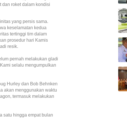
 dan roket dalam kondisi
initas yang persis sama.
hwa keselamatan kedua
tas tertinggi tim dalam
an prosedur hari Kamis
di resik.
belum pernah melakukan gladi
a. Kami selalu mengumpulkan
Doug Hurley dan Bob Behnken
eka akan menggunakan waktu
Dragon, termasuk melakukan
ma satu hingga empat bulan