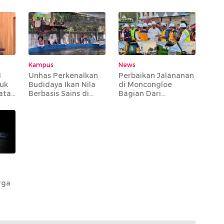
da
Integritas Saat
Pesawat Batik Air
k
Pimpin Apel Perdana
Rute Makassar-
di Mapolres Maros
Jakarta Bisa Dibawa
Kampus
News
M
Unhas Perkenalkan
Perbaikan Jalananan
tuk
Budidaya Ikan Nila
di Moncongloe
atan
Berbasis Sains di
Bagian Dari
Tompobulu Maros
Preservasi MYC
Paket 6 yang
Mencakup 20 Ruas
Jalan Strategis
rga