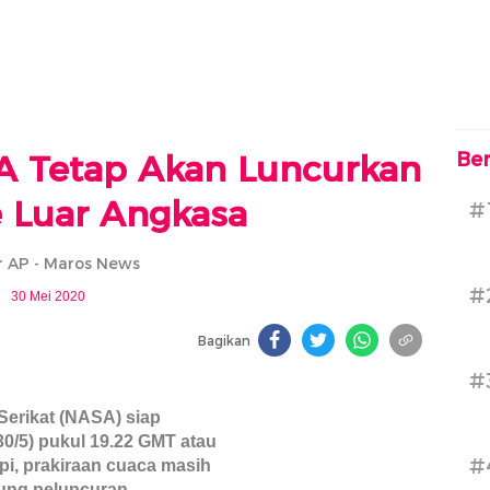
A Tetap Akan Luncurkan
Ber
e Luar Angkasa
#
 AP - Maros News
#
30 Mei 2020
Bagikan
#
erikat (NASA) siap
0/5) pukul 19.22 GMT atau
#
pi, prakiraan cuaca masih
ung peluncuran.