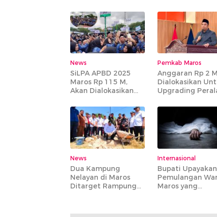
Diperagakan
Dibagikan Kepa
Masyarakat Tida
Mampu
News
Pemkab Maros
SiLPA APBD 2025
Anggaran Rp 2 
Maros Rp 115 M,
Dialokasikan Un
Akan Dialokasikan
Upgrading Peral
Untuk Gaji PPPK
IPA Bantimurung
Paruh Waktu
News
Internasional
Dua Kampung
Bupati Upayakan
Nelayan di Maros
Pemulangan Wa
Ditarget Rampung
Maros yang
135 Hari
Meninggal di
Armenia