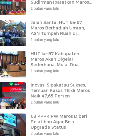
Sudirman Ibaratkan Maros
Sebagai Leher Sulsel
1 bulan yang lalu
Jalan Santai HUT ke-67
Maros Berhadiah Umrah,
ASN Tumpah Ruah di
Lapangan Pallantikang
1 bulan yang lalu
HUT ke-67 Kabupaten
Maros Akan Digelar
Sederhana, Mulai Doa
Bersama hingga
1 bulan yang lalu
Groundbreaking Jembatan
Inovasi Sipakatau Sukses,
Temuan Kasus TB di Maros
Naik 47,65 Persen
1 bulan yang lalu
68 PPPK PW Maros Diberi
Pelatihan Agar Bisa
Upgrade Status
2 bulan yang lalu