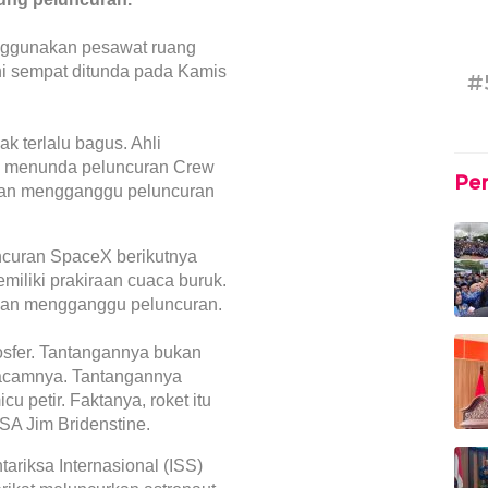
ggunakan pesawat ruang
i sempat ditunda pada Kamis
#
ak terlalu bagus. Ahli
an menunda peluncuran Crew
Pe
kan mengganggu peluncuran
uncuran SpaceX berikutnya
miliki prakiraan cuaca buruk.
kan mengganggu peluncuran.
tmosfer. Tantangannya bukan
emacamnya. Tantangannya
 petir. Faktanya, roket itu
ASA Jim Bridenstine.
ariksa Internasional (ISS)