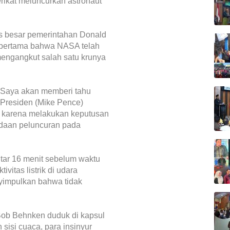
rikat meluncurkan astronaut
kus besar pemerintahan Donald
 pertama bahwa NASA telah
ngangkut salah satu krunya
. Saya akan memberi tahu
 Presiden (Mike Pence)
 karena melakukan keputusan
ndaan peluncuran pada
tar 16 menit sebelum waktu
vitas listrik di udara
nyimpulkan bahwa tidak
ob Behnken duduk di kapsul
 sisi cuaca, para insinyur