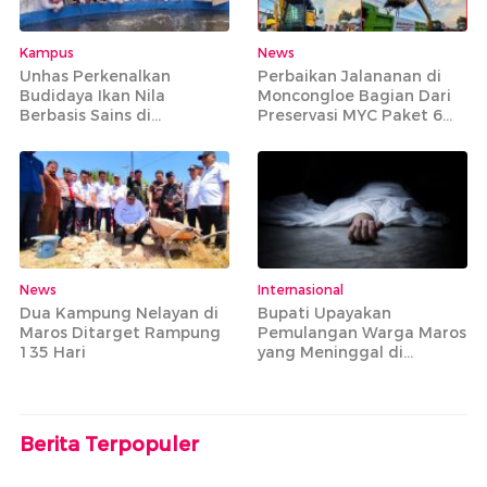
Kampus
News
Unhas Perkenalkan
Perbaikan Jalananan di
Budidaya Ikan Nila
Moncongloe Bagian Dari
Berbasis Sains di
Preservasi MYC Paket 6
Tompobulu Maros
yang Mencakup 20 Ruas
Jalan Strategis
News
Internasional
Dua Kampung Nelayan di
Bupati Upayakan
Maros Ditarget Rampung
Pemulangan Warga Maros
135 Hari
yang Meninggal di
Armenia
Berita Terpopuler