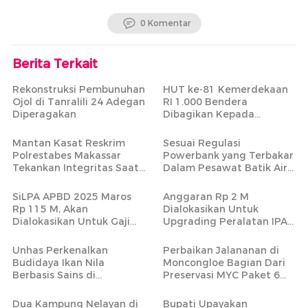
0 Komentar
Berita Terkait
Rekonstruksi Pembunuhan
HUT ke-81 Kemerdekaan
Ojol di Tanralili 24 Adegan
RI 1.000 Bendera
Diperagakan
Dibagikan Kepada
Masyarakat Tidak Mampu
Mantan Kasat Reskrim
Sesuai Regulasi
Polrestabes Makassar
Powerbank yang Terbakar
Tekankan Integritas Saat
Dalam Pesawat Batik Air
Pimpin Apel Perdana di
Rute Makassar-Jakarta
Mapolres Maros
Bisa Dibawa
SiLPA APBD 2025 Maros
Anggaran Rp 2 M
Rp 115 M, Akan
Dialokasikan Untuk
Dialokasikan Untuk Gaji
Upgrading Peralatan IPA
PPPK Paruh Waktu
Bantimurung
Unhas Perkenalkan
Perbaikan Jalananan di
Budidaya Ikan Nila
Moncongloe Bagian Dari
Berbasis Sains di
Preservasi MYC Paket 6
Tompobulu Maros
yang Mencakup 20 Ruas
Jalan Strategis
Dua Kampung Nelayan di
Bupati Upayakan