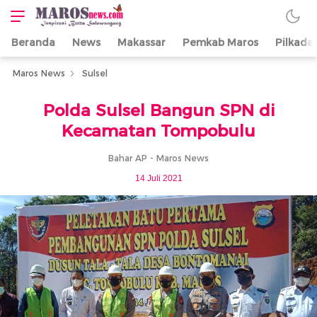
Beranda
News
Makassar
Pemkab Maros
Pilkada
Maros News
Inspirasi Butta
Salewangang
Maros News
Sulsel
Polda Sulsel Bangun SPN di
Kecamatan Tompobulu
Bahar AP - Maros News
14 Juli 2021