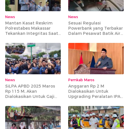
News
News
Mantan Kasat Reskrim
Sesuai Regulasi
Polrestabes Makassar
Powerbank yang Terbakar
Tekankan Integritas Saat
Dalam Pesawat Batik Air
Pimpin Apel Perdana di
Rute Makassar-Jakarta
Mapolres Maros
Bisa Dibawa
News
Pemkab Maros
SiLPA APBD 2025 Maros
Anggaran Rp 2 M
Rp 115 M, Akan
Dialokasikan Untuk
Dialokasikan Untuk Gaji
Upgrading Peralatan IPA
PPPK Paruh Waktu
Bantimurung