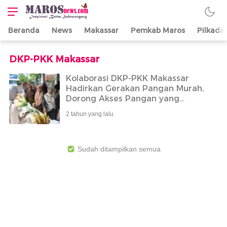
Beranda
News
Makassar
Pemkab Maros
Pilkada
Maros News
Inspirasi Butta
Salewangang
DKP-PKK Makassar
Kolaborasi DKP-PKK Makassar
Hadirkan Gerakan Pangan Murah,
Dorong Akses Pangan yang
Terjangkau.
2 tahun yang lalu
Sudah ditampilkan semua