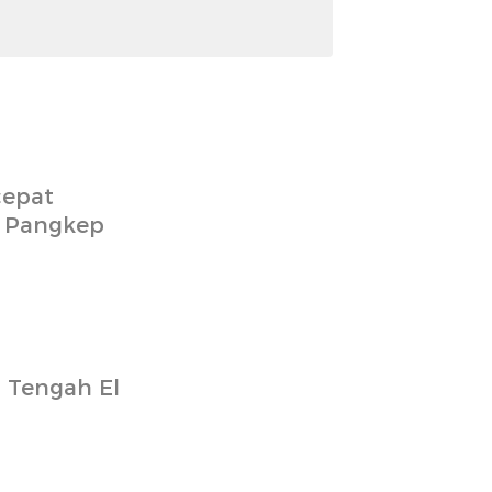
cepat
– Pangkep
i Tengah El