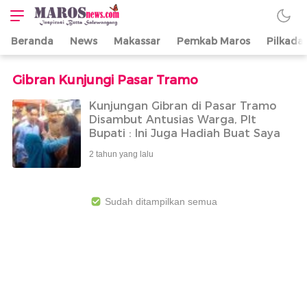
Beranda
News
Makassar
Pemkab Maros
Pilkada
Maros News
Inspirasi Butta
Salewangang
Gibran Kunjungi Pasar Tramo
Kunjungan Gibran di Pasar Tramo
Disambut Antusias Warga, Plt
Bupati : Ini Juga Hadiah Buat Saya
2 tahun yang lalu
Sudah ditampilkan semua