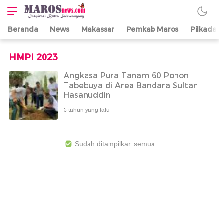
Beranda
News
Makassar
Pemkab Maros
Pilkada
Maros News
Inspirasi Butta
Salewangang
HMPI 2023
Angkasa Pura Tanam 60 Pohon
Tabebuya di Area Bandara Sultan
Hasanuddin
3 tahun yang lalu
Sudah ditampilkan semua