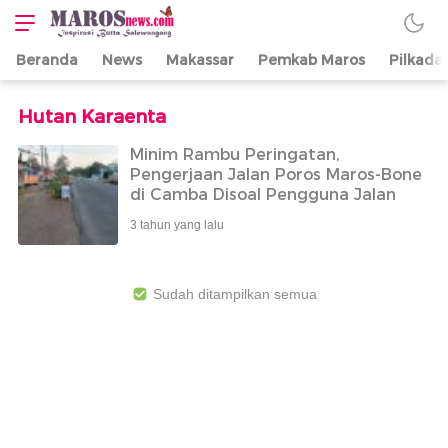
Beranda
News
Makassar
Pemkab Maros
Pilkada
Maros News
Inspirasi Butta
Salewangang
Hutan Karaenta
Minim Rambu Peringatan,
Pengerjaan Jalan Poros Maros-Bone
di Camba Disoal Pengguna Jalan
3 tahun yang lalu
Sudah ditampilkan semua