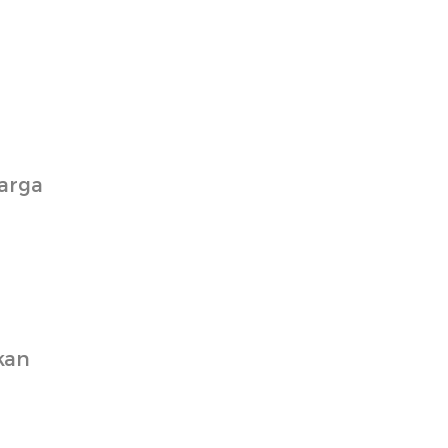
arga
kan