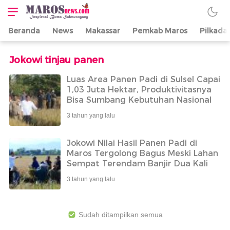
Beranda
News
Makassar
Pemkab Maros
Pilkada
Maros News
Inspirasi Butta
Salewangang
Jokowi tinjau panen
Luas Area Panen Padi di Sulsel Capai
1,03 Juta Hektar, Produktivitasnya
Bisa Sumbang Kebutuhan Nasional
3 tahun yang lalu
Jokowi Nilai Hasil Panen Padi di
Maros Tergolong Bagus Meski Lahan
Sempat Terendam Banjir Dua Kali
3 tahun yang lalu
Sudah ditampilkan semua