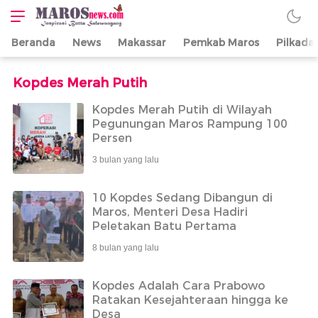
Beranda
News
Makassar
Pemkab Maros
Pilkada
Maros News
Inspirasi Butta
Salewangang
Kopdes Merah Putih
Kopdes Merah Putih di Wilayah
Pegunungan Maros Rampung 100
Persen
3 bulan yang lalu
10 Kopdes Sedang Dibangun di
Maros, Menteri Desa Hadiri
Peletakan Batu Pertama
8 bulan yang lalu
Kopdes Adalah Cara Prabowo
Ratakan Kesejahteraan hingga ke
Desa