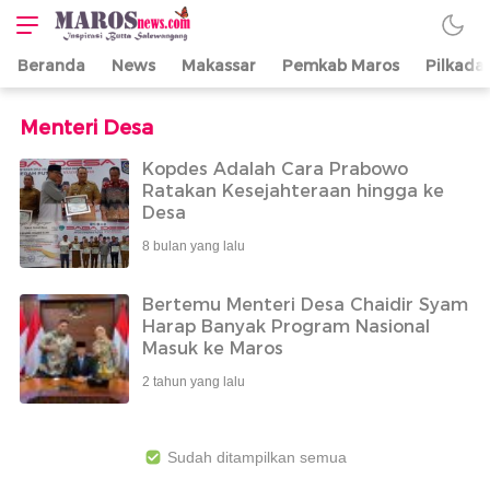
Beranda
News
Makassar
Pemkab Maros
Pilkada
Maros News
Inspirasi Butta
Salewangang
Menteri Desa
Kopdes Adalah Cara Prabowo
Ratakan Kesejahteraan hingga ke
Desa
8 bulan yang lalu
Bertemu Menteri Desa Chaidir Syam
Harap Banyak Program Nasional
Masuk ke Maros
2 tahun yang lalu
Sudah ditampilkan semua