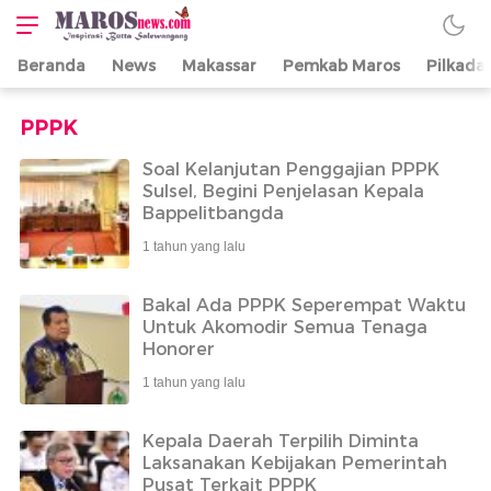
Beranda
News
Makassar
Pemkab Maros
Pilkada
Maros News
Inspirasi Butta
Salewangang
PPPK
Soal Kelanjutan Penggajian PPPK
Sulsel, Begini Penjelasan Kepala
Bappelitbangda
1 tahun yang lalu
Bakal Ada PPPK Seperempat Waktu
Untuk Akomodir Semua Tenaga
Honorer
1 tahun yang lalu
Kepala Daerah Terpilih Diminta
Laksanakan Kebijakan Pemerintah
Pusat Terkait PPPK