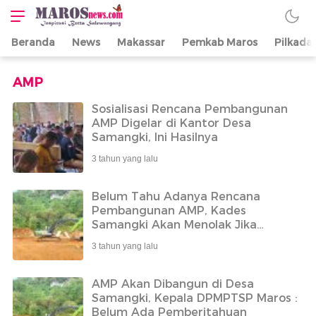
Beranda
News
Makassar
Pemkab Maros
Pilkada
Maros News
Inspirasi Butta
Salewangang
AMP
Sosialisasi Rencana Pembangunan
AMP Digelar di Kantor Desa
Samangki, Ini Hasilnya
3 tahun yang lalu
Belum Tahu Adanya Rencana
Pembangunan AMP, Kades
Samangki Akan Menolak Jika
Masyarakat Tak Setuju
3 tahun yang lalu
AMP Akan Dibangun di Desa
Samangki, Kepala DPMPTSP Maros :
Belum Ada Pemberitahuan