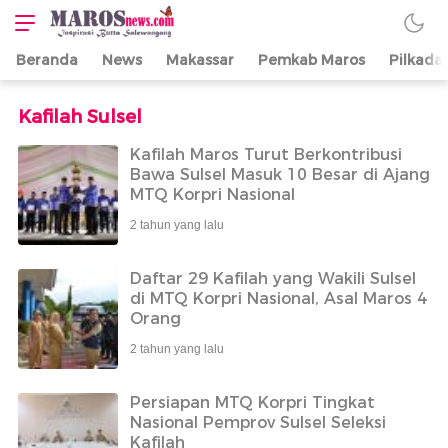
Beranda
News
Makassar
Pemkab Maros
Pilkada
Maros News
Inspirasi Butta
Salewangang
Kafilah Sulsel
Kafilah Maros Turut Berkontribusi
Bawa Sulsel Masuk 10 Besar di Ajang
MTQ Korpri Nasional
2 tahun yang lalu
Daftar 29 Kafilah yang Wakili Sulsel
di MTQ Korpri Nasional, Asal Maros 4
Orang
2 tahun yang lalu
Persiapan MTQ Korpri Tingkat
Nasional Pemprov Sulsel Seleksi
Kafilah