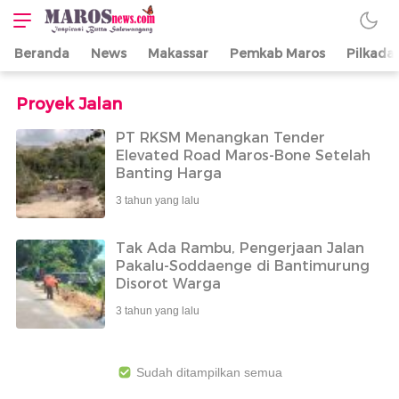
Beranda
News
Makassar
Pemkab Maros
Pilkada
Maros News
Inspirasi Butta
Salewangang
Proyek Jalan
PT RKSM Menangkan Tender
Elevated Road Maros-Bone Setelah
Banting Harga
3 tahun yang lalu
Tak Ada Rambu, Pengerjaan Jalan
Pakalu-Soddaenge di Bantimurung
Disorot Warga
3 tahun yang lalu
Sudah ditampilkan semua