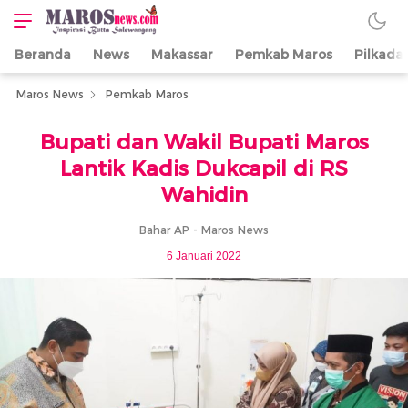
Beranda
News
Makassar
Pemkab Maros
Pilkada
Maros News
Inspirasi Butta
Salewangang
Maros News
Pemkab Maros
Bupati dan Wakil Bupati Maros
Lantik Kadis Dukcapil di RS
Wahidin
Bahar AP - Maros News
6 Januari 2022