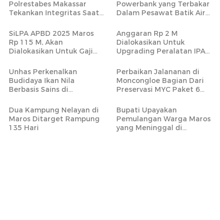
Polrestabes Makassar
Powerbank yang Terbakar
Tekankan Integritas Saat
Dalam Pesawat Batik Air
Pimpin Apel Perdana di
Rute Makassar-Jakarta
Mapolres Maros
Bisa Dibawa
SiLPA APBD 2025 Maros
Anggaran Rp 2 M
Rp 115 M, Akan
Dialokasikan Untuk
Dialokasikan Untuk Gaji
Upgrading Peralatan IPA
PPPK Paruh Waktu
Bantimurung
Unhas Perkenalkan
Perbaikan Jalananan di
Budidaya Ikan Nila
Moncongloe Bagian Dari
Berbasis Sains di
Preservasi MYC Paket 6
Tompobulu Maros
yang Mencakup 20 Ruas
Jalan Strategis
Dua Kampung Nelayan di
Bupati Upayakan
Maros Ditarget Rampung
Pemulangan Warga Maros
135 Hari
yang Meninggal di
Armenia