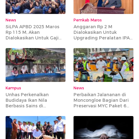
News
Pemkab Maros
SiLPA APBD 2025 Maros
Anggaran Rp 2 M
Rp 115 M, Akan
Dialokasikan Untuk
Dialokasikan Untuk Gaji
Upgrading Peralatan IPA
PPPK Paruh Waktu
Bantimurung
Kampus
News
Unhas Perkenalkan
Perbaikan Jalananan di
Budidaya Ikan Nila
Moncongloe Bagian Dari
Berbasis Sains di
Preservasi MYC Paket 6
Tompobulu Maros
yang Mencakup 20 Ruas
Jalan Strategis