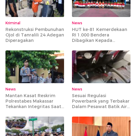
Kriminal
News
Rekonstruksi Pembunuhan
HUT ke-81 Kemerdekaan
Ojol di Tanralili 24 Adegan
RI 1.000 Bendera
Diperagakan
Dibagikan Kepada
Masyarakat Tidak Mampu
News
News
Mantan Kasat Reskrim
Sesuai Regulasi
Polrestabes Makassar
Powerbank yang Terbakar
Tekankan Integritas Saat
Dalam Pesawat Batik Air
Pimpin Apel Perdana di
Rute Makassar-Jakarta
Mapolres Maros
Bisa Dibawa