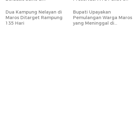
Tompobulu Maros
yang Mencakup 20 Ruas
Jalan Strategis
Dua Kampung Nelayan di
Bupati Upayakan
Maros Ditarget Rampung
Pemulangan Warga Maros
135 Hari
yang Meninggal di
Armenia