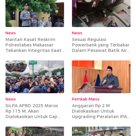
News
News
Mantan Kasat Reskrim
Sesuai Regulasi
Polrestabes Makassar
Powerbank yang Terbakar
Tekankan Integritas Saat
Dalam Pesawat Batik Air
Pimpin Apel Perdana di
Rute Makassar-Jakarta
Mapolres Maros
Bisa Dibawa
News
Pemkab Maros
SiLPA APBD 2025 Maros
Anggaran Rp 2 M
Rp 115 M, Akan
Dialokasikan Untuk
Dialokasikan Untuk Gaji
Upgrading Peralatan IPA
PPPK Paruh Waktu
Bantimurung