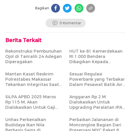
Bagikan
0 Komentar
Berita Terkait
Rekonstruksi Pembunuhan
HUT ke-81 Kemerdekaan
Ojol di Tanralili 24 Adegan
RI 1.000 Bendera
Diperagakan
Dibagikan Kepada
Masyarakat Tidak Mampu
Mantan Kasat Reskrim
Sesuai Regulasi
Polrestabes Makassar
Powerbank yang Terbakar
Tekankan Integritas Saat
Dalam Pesawat Batik Air
Pimpin Apel Perdana di
Rute Makassar-Jakarta
Mapolres Maros
Bisa Dibawa
SiLPA APBD 2025 Maros
Anggaran Rp 2 M
Rp 115 M, Akan
Dialokasikan Untuk
Dialokasikan Untuk Gaji
Upgrading Peralatan IPA
PPPK Paruh Waktu
Bantimurung
Unhas Perkenalkan
Perbaikan Jalananan di
Budidaya Ikan Nila
Moncongloe Bagian Dari
Berbasis Sains di
Preservasi MYC Paket 6