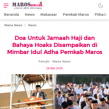
Beranda
News
Makassar
Pemkab Maros
Pilkada
Maros News
Inspirasi Butta
Salewangang
Maros News
News
Doa Untuk Jamaah Haji dan
Bahaya Hoaks Disampaikan di
Mimbar Idul Adha Pemkab Maros
Penulis - Maros News
28 Mei 2026