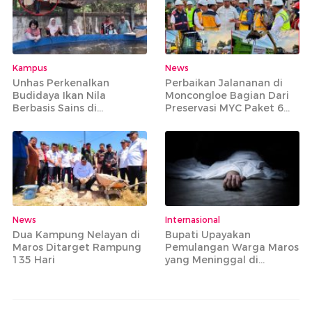
Kampus
News
Unhas Perkenalkan
Perbaikan Jalananan di
Budidaya Ikan Nila
Moncongloe Bagian Dari
Berbasis Sains di
Preservasi MYC Paket 6
Tompobulu Maros
yang Mencakup 20 Ruas
Jalan Strategis
News
Internasional
Dua Kampung Nelayan di
Bupati Upayakan
Maros Ditarget Rampung
Pemulangan Warga Maros
135 Hari
yang Meninggal di
Armenia