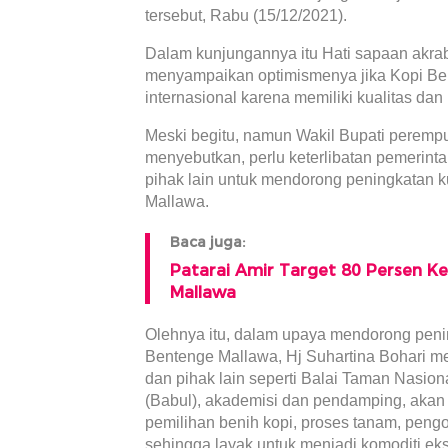
tersebut, Rabu (15/12/2021).
Dalam kunjungannya itu Hati sapaan akrab
menyampaikan optimismenya jika Kopi Be
internasional karena memiliki kualitas dan
Meski begitu, namun Wakil Bupati perempu
menyebutkan, perlu keterlibatan pemerint
pihak lain untuk mendorong peningkatan k
Mallawa.
Baca juga:
Patarai Amir Target 80 Persen K
Mallawa
Olehnya itu, dalam upaya mendorong penin
Bentenge Mallawa, Hj Suhartina Bohari 
dan pihak lain seperti Balai Taman Nasio
(Babul), akademisi dan pendamping, akan m
pemilihan benih kopi, proses tanam, pen
sehingga layak untuk menjadi komoditi eks