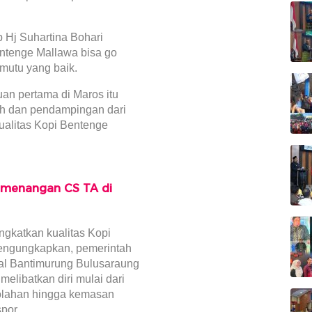
 Hj Suhartina Bohari
ntenge Mallawa bisa go
 mutu yang baik.
an pertama di Maros itu
ah dan pendampingan dari
ualitas Kopi Bentenge
emenangan CS TA di
gkatkan kualitas Kopi
mengungkapkan, pemerintah
nal Bantimurung Bulusaraung
elibatkan diri mulai dari
golahan hingga kemasan
por.