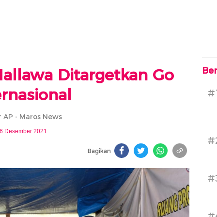
allawa Ditargetkan Go
Ber
ernasional
#
 AP - Maros News
6 Desember 2021
#
Bagikan
#
#