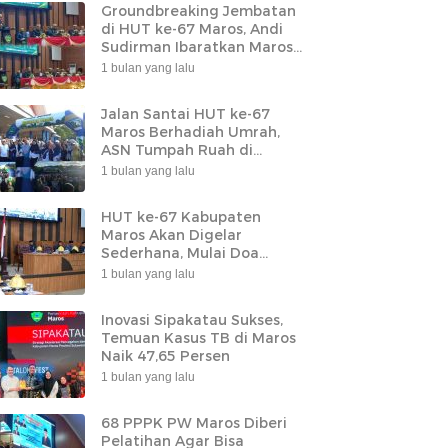
Groundbreaking Jembatan
di HUT ke-67 Maros, Andi
Sudirman Ibaratkan Maros
Sebagai Leher Sulsel
1 bulan yang lalu
Jalan Santai HUT ke-67
Maros Berhadiah Umrah,
ASN Tumpah Ruah di
Lapangan Pallantikang
1 bulan yang lalu
HUT ke-67 Kabupaten
Maros Akan Digelar
Sederhana, Mulai Doa
Bersama hingga
1 bulan yang lalu
Groundbreaking Jembatan
Inovasi Sipakatau Sukses,
Temuan Kasus TB di Maros
Naik 47,65 Persen
1 bulan yang lalu
68 PPPK PW Maros Diberi
Pelatihan Agar Bisa