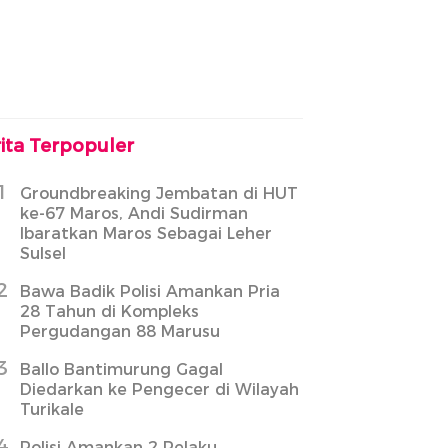
ita Terpopuler
1
Groundbreaking Jembatan di HUT
ke-67 Maros, Andi Sudirman
Ibaratkan Maros Sebagai Leher
Sulsel
2
Bawa Badik Polisi Amankan Pria
28 Tahun di Kompleks
Pergudangan 88 Marusu
3
Ballo Bantimurung Gagal
Diedarkan ke Pengecer di Wilayah
Turikale
4
Polisi Amankan 2 Pelaku