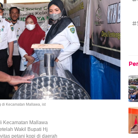
#
Pe
g di Kecamatan Mallawa, ist
 di Kecamatan Mallawa
telah Wakil Bupati Hj
itas petani kopi di daerah