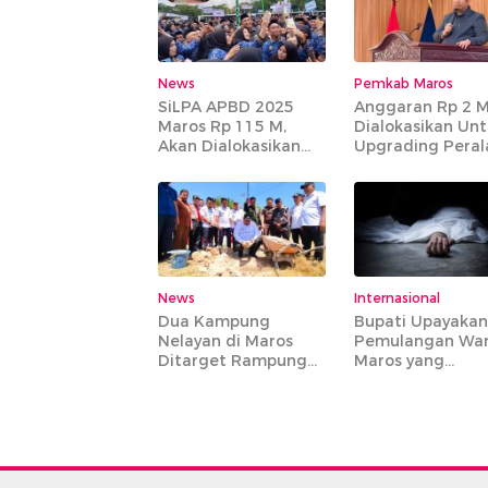
News
Pemkab Maros
SiLPA APBD 2025
Anggaran Rp 2 
Maros Rp 115 M,
Dialokasikan Un
Akan Dialokasikan
Upgrading Peral
Untuk Gaji PPPK
IPA Bantimurung
Paruh Waktu
News
Internasional
Dua Kampung
Bupati Upayakan
Nelayan di Maros
Pemulangan Wa
Ditarget Rampung
Maros yang
135 Hari
Meninggal di
Armenia