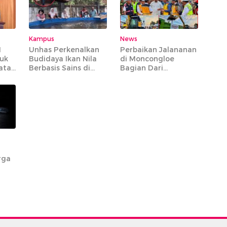
Kampus
News
M
Unhas Perkenalkan
Perbaikan Jalananan
tuk
Budidaya Ikan Nila
di Moncongloe
atan
Berbasis Sains di
Bagian Dari
Tompobulu Maros
Preservasi MYC
Paket 6 yang
Mencakup 20 Ruas
Jalan Strategis
rga