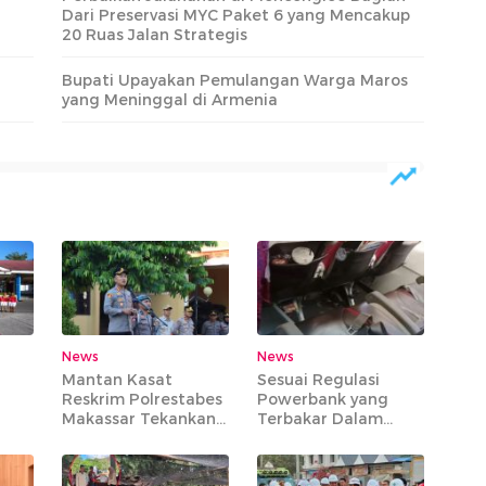
Dari Preservasi MYC Paket 6 yang Mencakup
20 Ruas Jalan Strategis
Bupati Upayakan Pemulangan Warga Maros
yang Meninggal di Armenia
News
News
Mantan Kasat
Sesuai Regulasi
Reskrim Polrestabes
Powerbank yang
Makassar Tekankan
Terbakar Dalam
da
Integritas Saat
Pesawat Batik Air
k
Pimpin Apel Perdana
Rute Makassar-
di Mapolres Maros
Jakarta Bisa Dibawa