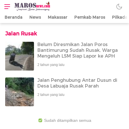
Beranda
News
Makassar
Pemkab Maros
Pilkada
Maros News
Inspirasi Butta
Salewangang
Jalan Rusak
Belum Diresmikan Jalan Poros
Bantimurung Sudah Rusak, Warga
Mengeluh LSM Siap Lapor ke APH
2 tahun yang lalu
Jalan Penghubung Antar Dusun di
Desa Labuaja Rusak Parah
2 tahun yang lalu
Sudah ditampilkan semua