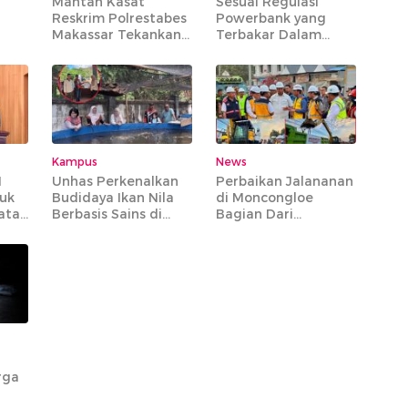
Mantan Kasat
Sesuai Regulasi
Reskrim Polrestabes
Powerbank yang
Makassar Tekankan
Terbakar Dalam
da
Integritas Saat
Pesawat Batik Air
k
Pimpin Apel Perdana
Rute Makassar-
di Mapolres Maros
Jakarta Bisa Dibawa
Kampus
News
M
Unhas Perkenalkan
Perbaikan Jalananan
tuk
Budidaya Ikan Nila
di Moncongloe
atan
Berbasis Sains di
Bagian Dari
Tompobulu Maros
Preservasi MYC
Paket 6 yang
Mencakup 20 Ruas
Jalan Strategis
rga