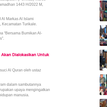
Ramadhan 1443 H/2022 M,
 Al Markas Al Islami
, Kecamatan Turikale.
ma “Bersama Bumikan Al-
s”.
 Akan Dialokasikan Untuk
uci Al Quran oleh ustaz
Syam dalam sambutannya
erupakan upaya mengingatkan
ehidupan manusia.