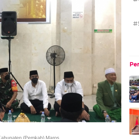
#
Pe
Kabupaten (Pemkab) Maros