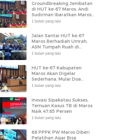
Groundbreaking Jembatan
di HUT ke-67 Maros, Andi
Sudirman Ibaratkan Maros
Sebagai Leher Sulsel
1 bulan yang lalu
Jalan Santai HUT ke-67
Maros Berhadiah Umrah,
ASN Tumpah Ruah di
Lapangan Pallantikang
1 bulan yang lalu
HUT ke-67 Kabupaten
Maros Akan Digelar
Sederhana, Mulai Doa
Bersama hingga
1 bulan yang lalu
Groundbreaking Jembatan
Inovasi Sipakatau Sukses,
Temuan Kasus TB di Maros
Naik 47,65 Persen
1 bulan yang lalu
68 PPPK PW Maros Diberi
Pelatihan Agar Bisa