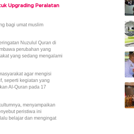
tuk Upgrading Peralatan
ng bagi umat muslim
ringatan Nuzulul Quran di
membawa perubahan yang
arakat yang sedang mengalami
 masyarakat agar mengisi
f, seperti kegiatan yang
ikan Al-Quran pada 17
 kultumnya, menyampaikan
nyebut peristiwa ini
lalu belajar dan mengingat