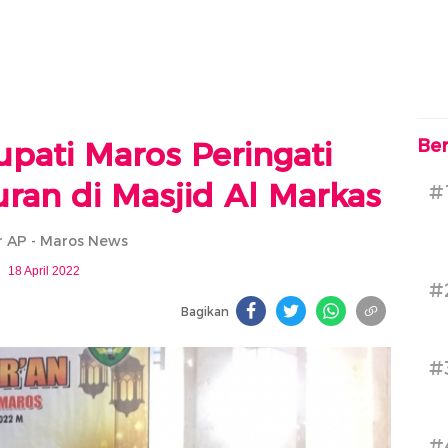
upati Maros Peringati
Ber
ran di Masjid Al Markas
#
 AP - Maros News
18 April 2022
#
Bagikan
#
#