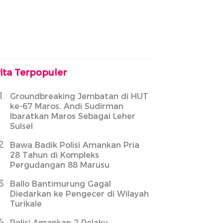
ita Terpopuler
1
Groundbreaking Jembatan di HUT
ke-67 Maros, Andi Sudirman
Ibaratkan Maros Sebagai Leher
Sulsel
2
Bawa Badik Polisi Amankan Pria
28 Tahun di Kompleks
Pergudangan 88 Marusu
3
Ballo Bantimurung Gagal
Diedarkan ke Pengecer di Wilayah
Turikale
4
Polisi Amankan 2 Pelaku