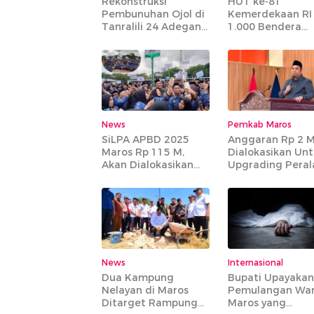
Rekonstruksi
HUT ke-81
Pembunuhan Ojol di
Kemerdekaan RI
Tanralili 24 Adegan
1.000 Bendera
Diperagakan
Dibagikan Kepa
Masyarakat Tida
Mampu
News
Pemkab Maros
SiLPA APBD 2025
Anggaran Rp 2 
Maros Rp 115 M,
Dialokasikan Un
Akan Dialokasikan
Upgrading Peral
Untuk Gaji PPPK
IPA Bantimurung
Paruh Waktu
News
Internasional
Dua Kampung
Bupati Upayakan
Nelayan di Maros
Pemulangan Wa
Ditarget Rampung
Maros yang