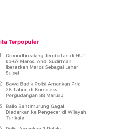
ita Terpopuler
1
Groundbreaking Jembatan di HUT
ke-67 Maros, Andi Sudirman
Ibaratkan Maros Sebagai Leher
Sulsel
2
Bawa Badik Polisi Amankan Pria
28 Tahun di Kompleks
Pergudangan 88 Marusu
3
Ballo Bantimurung Gagal
Diedarkan ke Pengecer di Wilayah
Turikale
4
Polisi Amankan 2 Pelaku