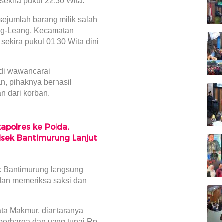
sekira pukul 22.30 Wita.
ejumlah barang milik salah
ang-Leang, Kecamatan
sekira pukul 01.30 Wita dini
di wawancarai
, pihaknya berhasil
n dari korban.
apolres ke Polda,
lsek Bantimurung Lanjut
ek Bantimurung langsung
dan memeriksa saksi dan
ata Makmur, diantaranya
berharga dan uang tunai Rp