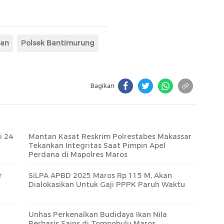
ian
Polsek Bantimurung
Bagikan
i 24
Mantan Kasat Reskrim Polrestabes Makassar
Tekankan Integritas Saat Pimpin Apel
Perdana di Mapolres Maros
r
SiLPA APBD 2025 Maros Rp 115 M, Akan
Dialokasikan Untuk Gaji PPPK Paruh Waktu
Unhas Perkenalkan Budidaya Ikan Nila
Berbasis Sains di Tompobulu Maros