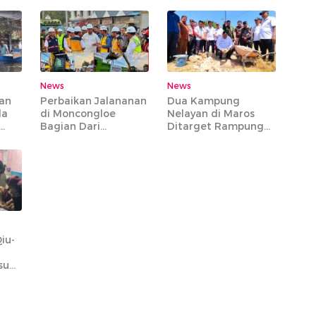
Pesawat Batik Air
Untuk Gaji PPPK
dana
Rute Makassar-
Paruh Waktu
os
Jakarta Bisa Dibawa
News
News
an
Perbaikan Jalananan
Dua Kampung
la
di Moncongloe
Nelayan di Maros
Bagian Dari
Ditarget Rampung
s
Preservasi MYC
135 Hari
Paket 6 yang
Mencakup 20 Ruas
Jalan Strategis
iu-
su
nras