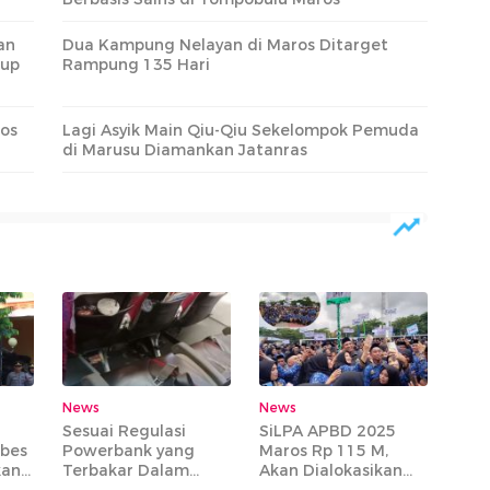
an
Dua Kampung Nelayan di Maros Ditarget
kup
Rampung 135 Hari
os
Lagi Asyik Main Qiu-Qiu Sekelompok Pemuda
di Marusu Diamankan Jatanras
News
News
Sesuai Regulasi
SiLPA APBD 2025
abes
Powerbank yang
Maros Rp 115 M,
kan
Terbakar Dalam
Akan Dialokasikan