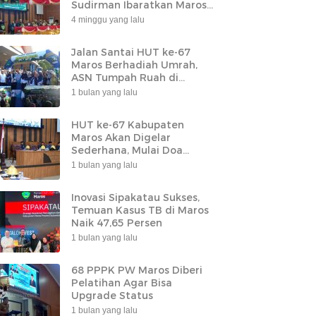
Sudirman Ibaratkan Maros
Sebagai Leher Sulsel
4 minggu yang lalu
Jalan Santai HUT ke-67
Maros Berhadiah Umrah,
ASN Tumpah Ruah di
Lapangan Pallantikang
1 bulan yang lalu
HUT ke-67 Kabupaten
Maros Akan Digelar
Sederhana, Mulai Doa
Bersama hingga
1 bulan yang lalu
Groundbreaking Jembatan
Inovasi Sipakatau Sukses,
Temuan Kasus TB di Maros
Naik 47,65 Persen
1 bulan yang lalu
68 PPPK PW Maros Diberi
Pelatihan Agar Bisa
Upgrade Status
1 bulan yang lalu