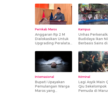
Diperagakan
Integritas Saat
Pimpin Apel Per
di Mapolres Mar
Pemkab Maros
Kampus
Anggaran Rp 2 M
Unhas Perkenalk
Dialokasikan Untuk
Budidaya Ikan Ni
Upgrading Peralatan
Berbasis Sains di
IPA Bantimurung
Tompobulu Maro
Internasional
Kriminal
Bupati Upayakan
Lagi Asyik Main Q
Pemulangan Warga
Qiu Sekelompok
Maros yang
Pemuda di Maru
Meninggal di
Diamankan Jata
Armenia