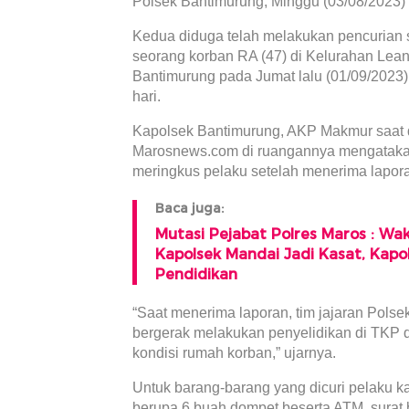
Polsek Bantimurung, Minggu (03/08/2023) 
Kedua diduga telah melakukan pencurian s
seorang korban RA (47) di Kelurahan Le
Bantimurung pada Jumat lalu (01/09/2023) 
hari.
Kapolsek Bantimurung, AKP Makmur saat 
Marosnews.com di ruangannya mengatakan
meringkus pelaku setelah menerima lapora
Baca juga:
Mutasi Pejabat Polres Maros : Wak
Kapolsek Mandai Jadi Kasat, Kapo
Pendidikan
“Saat menerima laporan, tim jajaran Pols
bergerak melakukan penyelidikan di TKP 
kondisi rumah korban,” ujarnya.
Untuk barang-barang yang dicuri pelaku k
berupa 6 buah dompet beserta ATM, surat 