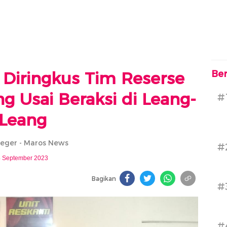
Diringkus Tim Reserse
Ber
g Usai Beraksi di Leang-
#
Leang
Geger - Maros News
#
 September 2023
Bagikan
#
#