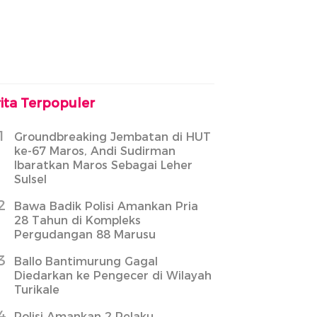
ita Terpopuler
1
Groundbreaking Jembatan di HUT
ke-67 Maros, Andi Sudirman
Ibaratkan Maros Sebagai Leher
Sulsel
2
Bawa Badik Polisi Amankan Pria
28 Tahun di Kompleks
Pergudangan 88 Marusu
3
Ballo Bantimurung Gagal
Diedarkan ke Pengecer di Wilayah
Turikale
4
Polisi Amankan 2 Pelaku