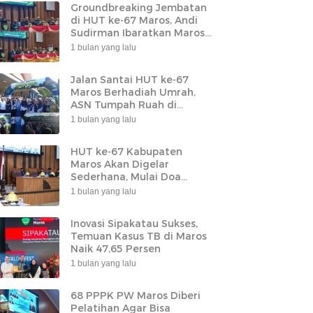
Groundbreaking Jembatan
di HUT ke-67 Maros, Andi
Sudirman Ibaratkan Maros
Sebagai Leher Sulsel
1 bulan yang lalu
Jalan Santai HUT ke-67
Maros Berhadiah Umrah,
ASN Tumpah Ruah di
Lapangan Pallantikang
1 bulan yang lalu
HUT ke-67 Kabupaten
Maros Akan Digelar
Sederhana, Mulai Doa
Bersama hingga
1 bulan yang lalu
Groundbreaking Jembatan
Inovasi Sipakatau Sukses,
Temuan Kasus TB di Maros
Naik 47,65 Persen
1 bulan yang lalu
68 PPPK PW Maros Diberi
Pelatihan Agar Bisa