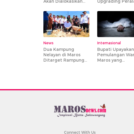
Akan Dialokasikan
Upgrading Peral
Untuk Gaji PPPK
IPA Bantimurung
Paruh Waktu
News
Internasional
Dua Kampung
Bupati Upayakan
Nelayan di Maros
Pemulangan Wa
Ditarget Rampung
Maros yang
135 Hari
Meninggal di
Armenia
Connect With Us