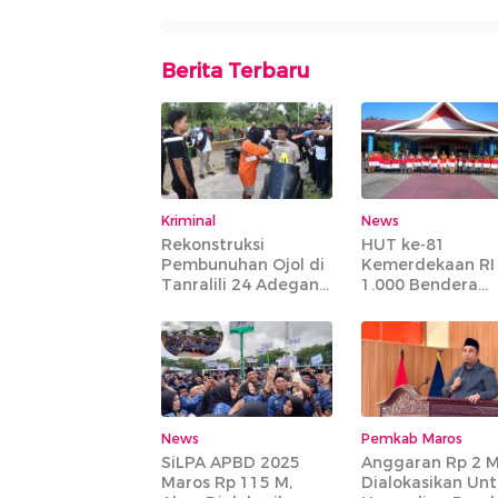
Berita Terbaru
Kriminal
News
Rekonstruksi
HUT ke-81
Pembunuhan Ojol di
Kemerdekaan RI
Tanralili 24 Adegan
1.000 Bendera
Diperagakan
Dibagikan Kepa
Masyarakat Tida
Mampu
News
Pemkab Maros
SiLPA APBD 2025
Anggaran Rp 2 
Maros Rp 115 M,
Dialokasikan Un