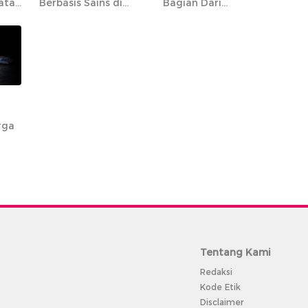
atan
Berbasis Sains di
Bagian Dari
Tompobulu Maros
Preservasi MYC
Paket 6 yang
Mencakup 20 Ruas
Jalan Strategis
rga
Tentang Kami
Redaksi
Kode Etik
Disclaimer