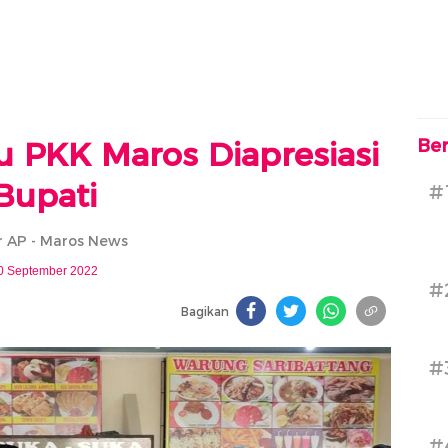
 PKK Maros Diapresiasi
Ber
Bupati
#
 AP - Maros News
0 September 2022
#
Bagikan
#
#