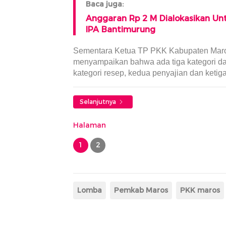
Baca juga:
Anggaran Rp 2 M Dialokasikan Un
IPA Bantimurung
Sementara Ketua TP PKK Kabupaten Maros
menyampaikan bahwa ada tiga kategori da
kategori resep, kedua penyajian dan ket
Selanjutnya
Halaman
1
2
Lomba
Pemkab Maros
PKK maros