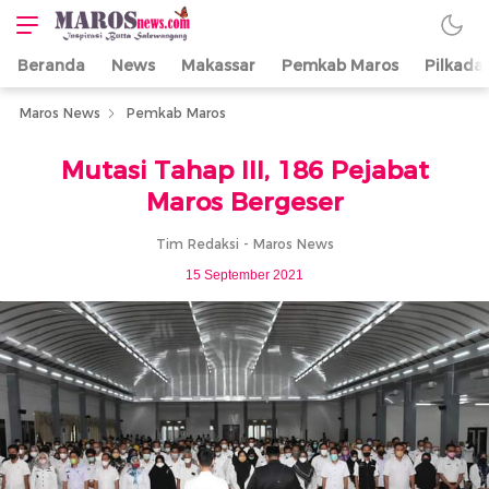
Beranda
News
Makassar
Pemkab Maros
Pilkada
Maros News
Inspirasi Butta
Salewangang
Maros News
Pemkab Maros
Mutasi Tahap III, 186 Pejabat
Maros Bergeser
Tim Redaksi - Maros News
15 September 2021