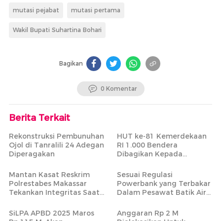
mutasi pejabat
mutasi pertama
Wakil Bupati Suhartina Bohari
Bagikan
0 Komentar
Berita Terkait
Rekonstruksi Pembunuhan
HUT ke-81 Kemerdekaan
Ojol di Tanralili 24 Adegan
RI 1.000 Bendera
Diperagakan
Dibagikan Kepada
Masyarakat Tidak Mampu
Mantan Kasat Reskrim
Sesuai Regulasi
Polrestabes Makassar
Powerbank yang Terbakar
Tekankan Integritas Saat
Dalam Pesawat Batik Air
Pimpin Apel Perdana di
Rute Makassar-Jakarta
Mapolres Maros
Bisa Dibawa
SiLPA APBD 2025 Maros
Anggaran Rp 2 M