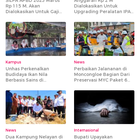
SiLPA APBD 2025 Maros
Anggaran Rp 2 M
Rp 115 M, Akan
Dialokasikan Untuk
Dialokasikan Untuk Gaji
Upgrading Peralatan IPA
PPPK Paruh Waktu
Bantimurung
Kampus
News
Unhas Perkenalkan
Perbaikan Jalananan di
Budidaya Ikan Nila
Moncongloe Bagian Dari
Berbasis Sains di
Preservasi MYC Paket 6
Tompobulu Maros
yang Mencakup 20 Ruas
Jalan Strategis
News
Internasional
Dua Kampung Nelayan di
Bupati Upayakan