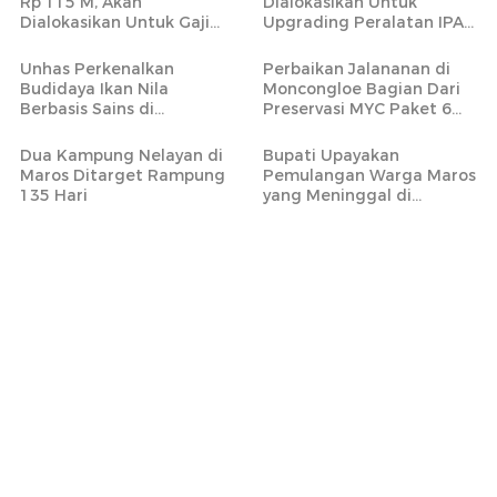
Rp 115 M, Akan
Dialokasikan Untuk
Dialokasikan Untuk Gaji
Upgrading Peralatan IPA
PPPK Paruh Waktu
Bantimurung
Unhas Perkenalkan
Perbaikan Jalananan di
Budidaya Ikan Nila
Moncongloe Bagian Dari
Berbasis Sains di
Preservasi MYC Paket 6
Tompobulu Maros
yang Mencakup 20 Ruas
Jalan Strategis
Dua Kampung Nelayan di
Bupati Upayakan
Maros Ditarget Rampung
Pemulangan Warga Maros
135 Hari
yang Meninggal di
Armenia