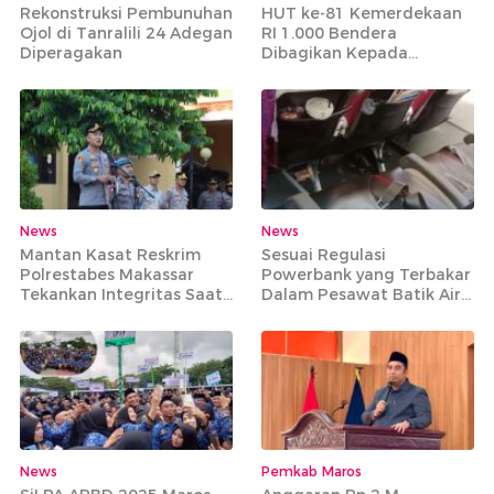
Rekonstruksi Pembunuhan
HUT ke-81 Kemerdekaan
Ojol di Tanralili 24 Adegan
RI 1.000 Bendera
Diperagakan
Dibagikan Kepada
Masyarakat Tidak Mampu
News
News
Mantan Kasat Reskrim
Sesuai Regulasi
Polrestabes Makassar
Powerbank yang Terbakar
Tekankan Integritas Saat
Dalam Pesawat Batik Air
Pimpin Apel Perdana di
Rute Makassar-Jakarta
Mapolres Maros
Bisa Dibawa
News
Pemkab Maros