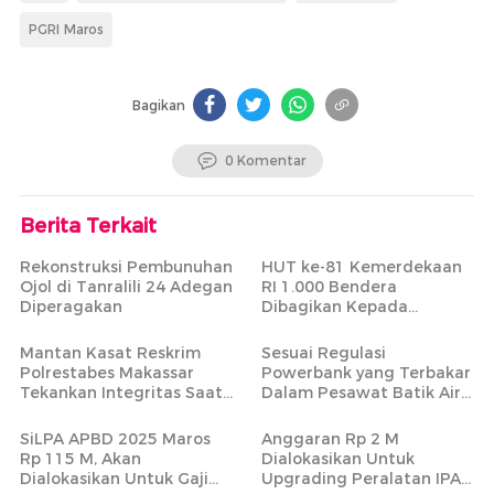
PGRI Maros
Bagikan
0 Komentar
Berita Terkait
Rekonstruksi Pembunuhan
HUT ke-81 Kemerdekaan
Ojol di Tanralili 24 Adegan
RI 1.000 Bendera
Diperagakan
Dibagikan Kepada
Masyarakat Tidak Mampu
Mantan Kasat Reskrim
Sesuai Regulasi
Polrestabes Makassar
Powerbank yang Terbakar
Tekankan Integritas Saat
Dalam Pesawat Batik Air
Pimpin Apel Perdana di
Rute Makassar-Jakarta
Mapolres Maros
Bisa Dibawa
SiLPA APBD 2025 Maros
Anggaran Rp 2 M
Rp 115 M, Akan
Dialokasikan Untuk
Dialokasikan Untuk Gaji
Upgrading Peralatan IPA