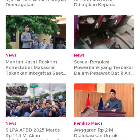
Diperagakan
Dibagikan Kepada
Masyarakat Tidak Mampu
News
News
Mantan Kasat Reskrim
Sesuai Regulasi
Polrestabes Makassar
Powerbank yang Terbakar
Tekankan Integritas Saat
Dalam Pesawat Batik Air
Pimpin Apel Perdana di
Rute Makassar-Jakarta
Mapolres Maros
Bisa Dibawa
News
Pemkab Maros
SiLPA APBD 2025 Maros
Anggaran Rp 2 M
Rp 115 M, Akan
Dialokasikan Untuk