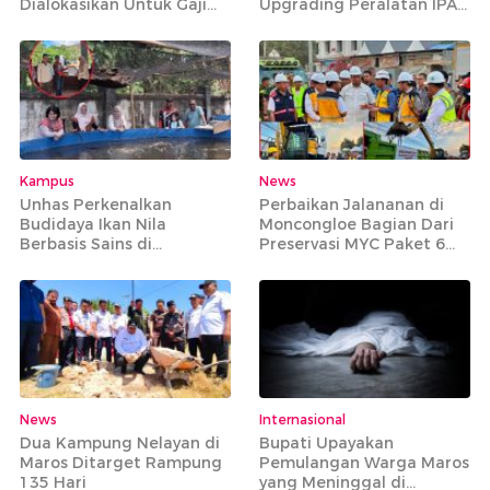
Dialokasikan Untuk Gaji
Upgrading Peralatan IPA
PPPK Paruh Waktu
Bantimurung
Kampus
News
Unhas Perkenalkan
Perbaikan Jalananan di
Budidaya Ikan Nila
Moncongloe Bagian Dari
Berbasis Sains di
Preservasi MYC Paket 6
Tompobulu Maros
yang Mencakup 20 Ruas
Jalan Strategis
News
Internasional
Dua Kampung Nelayan di
Bupati Upayakan
Maros Ditarget Rampung
Pemulangan Warga Maros
135 Hari
yang Meninggal di