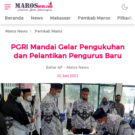
Beranda
News
Makassar
Pemkab Maros
Pilkada
Maros News
Inspirasi Butta
Salewangang
Maros News
Pemkab Maros
PGRI Mandai Gelar Pengukuhan
dan Pelantikan Pengurus Baru
Bahar AP - Maros News
22 Juni 2021