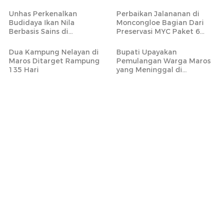
PPPK Paruh Waktu
Bantimurung
Unhas Perkenalkan
Perbaikan Jalananan di
Budidaya Ikan Nila
Moncongloe Bagian Dari
Berbasis Sains di
Preservasi MYC Paket 6
Tompobulu Maros
yang Mencakup 20 Ruas
Jalan Strategis
Dua Kampung Nelayan di
Bupati Upayakan
Maros Ditarget Rampung
Pemulangan Warga Maros
135 Hari
yang Meninggal di
Armenia