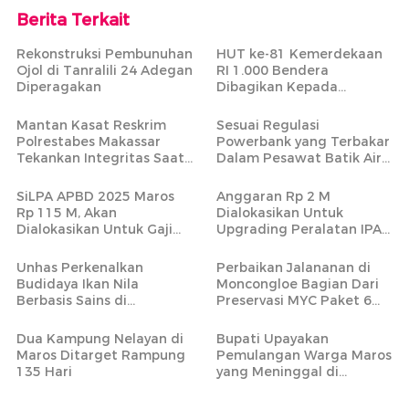
Berita Terkait
Rekonstruksi Pembunuhan
HUT ke-81 Kemerdekaan
Ojol di Tanralili 24 Adegan
RI 1.000 Bendera
Diperagakan
Dibagikan Kepada
Masyarakat Tidak Mampu
Mantan Kasat Reskrim
Sesuai Regulasi
Polrestabes Makassar
Powerbank yang Terbakar
Tekankan Integritas Saat
Dalam Pesawat Batik Air
Pimpin Apel Perdana di
Rute Makassar-Jakarta
Mapolres Maros
Bisa Dibawa
SiLPA APBD 2025 Maros
Anggaran Rp 2 M
Rp 115 M, Akan
Dialokasikan Untuk
Dialokasikan Untuk Gaji
Upgrading Peralatan IPA
PPPK Paruh Waktu
Bantimurung
Unhas Perkenalkan
Perbaikan Jalananan di
Budidaya Ikan Nila
Moncongloe Bagian Dari
Berbasis Sains di
Preservasi MYC Paket 6
Tompobulu Maros
yang Mencakup 20 Ruas
Jalan Strategis
Dua Kampung Nelayan di
Bupati Upayakan
Maros Ditarget Rampung
Pemulangan Warga Maros
135 Hari
yang Meninggal di
Armenia