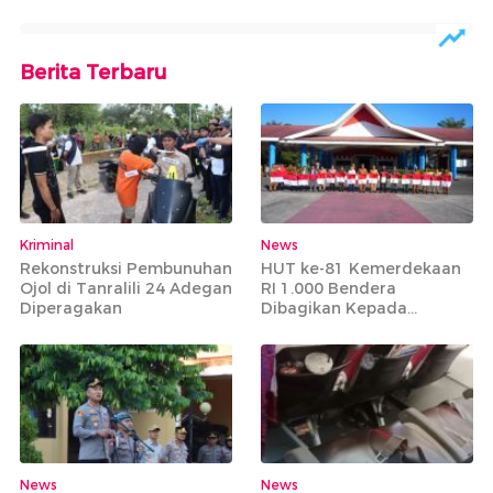
Berita Terbaru
Kriminal
News
Rekonstruksi Pembunuhan
HUT ke-81 Kemerdekaan
Ojol di Tanralili 24 Adegan
RI 1.000 Bendera
Diperagakan
Dibagikan Kepada
Masyarakat Tidak Mampu
News
News