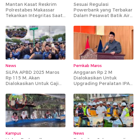
Mantan Kasat Reskrim
Sesuai Regulasi
Polrestabes Makassar
Powerbank yang Terbakar
Tekankan Integritas Saat
Dalam Pesawat Batik Air
Pimpin Apel Perdana di
Rute Makassar-Jakarta
Mapolres Maros
Bisa Dibawa
News
Pemkab Maros
SiLPA APBD 2025 Maros
Anggaran Rp 2 M
Rp 115 M, Akan
Dialokasikan Untuk
Dialokasikan Untuk Gaji
Upgrading Peralatan IPA
PPPK Paruh Waktu
Bantimurung
Kampus
News