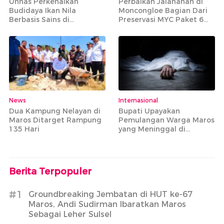
Unhas Perkenalkan
Perbaikan Jalananan di
Budidaya Ikan Nila
Moncongloe Bagian Dari
Berbasis Sains di
Preservasi MYC Paket 6
Tompobulu Maros
yang Mencakup 20 Ruas
Jalan Strategis
News
Internasional
Dua Kampung Nelayan di
Bupati Upayakan
Maros Ditarget Rampung
Pemulangan Warga Maros
135 Hari
yang Meninggal di
Armenia
Berita Terpopuler
#1
Groundbreaking Jembatan di HUT ke-67
Maros, Andi Sudirman Ibaratkan Maros
Sebagai Leher Sulsel