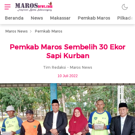
Beranda
News
Makassar
Pemkab Maros
Pilkada
Maros News
Inspirasi Butta
Salewangang
Maros News
Pemkab Maros
Pemkab Maros Sembelih 30 Ekor
Sapi Kurban
Tim Redaksi - Maros News
10 Juli 2022